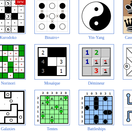
Kurodoko
Binairo+
Yin-Yang
Cass
Norinori
Mosaïque
Démineur
Galaxies
Tentes
Battleships