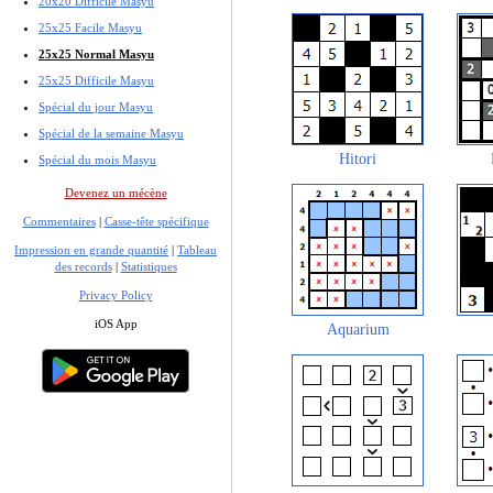
20x20 Difficile Masyu
25x25 Facile Masyu
25x25 Normal Masyu
25x25 Difficile Masyu
Spécial du jour Masyu
Spécial de la semaine Masyu
Hitori
Spécial du mois Masyu
Devenez un mécène
Commentaires
|
Casse-tête spécifique
Impression en grande quantité
|
Tableau
des records
|
Statistiques
Privacy Policy
iOS App
Aquarium