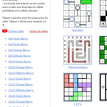
- La boucle doit tourner sur les cercles
noirs et aller tout droit dans la cellule
précédente et la cellule suivante.
Cliquer à gauche entre les points pour les
relier. Cliquer à droite pour marquer un
X.
Sucettes
Tutoriel vidéo
Cacher les règles
6x6 Facile Masyu
8x8 Facile Masyu
8x8 Normal Masyu
8x8 Difficile Masyu
10x10 Facile Masyu
10x10 Normal Masyu
Thermomètres
10x10 Difficile Masyu
15x15 Facile Masyu
15x15 Normal Masyu
15x15 Difficile Masyu
20x20 Facile Masyu
20x20 Normal Masyu
LITS