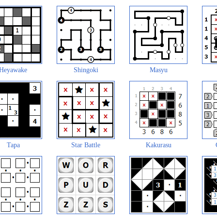
Heyawake
Shingoki
Masyu
Tapa
Star Battle
Kakurasu