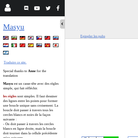
Masyu
Epingler les pubs
Traduire ce site.
Special thanks to
Anne
for the
translation
Masyu
est un casse-tête avec des règles
simple, qui fait réfléchir.
les règles
sont simples. Il faut dessiner
des lignes entre les points pour former
une boucle unique sans croisement. La
boucle doit passer à travers tous les
cercles blancs et noirs de la façon
suivante :
- On doit passer à travers les cercles
blancs en ligne droite, mais la boucle
doit tourner dans la cellule précédente
et/ou suivante.