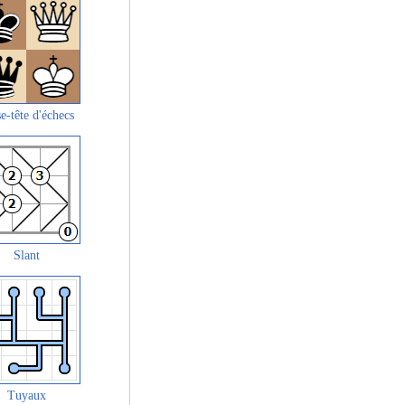
e-tête d'échecs
Slant
Tuyaux